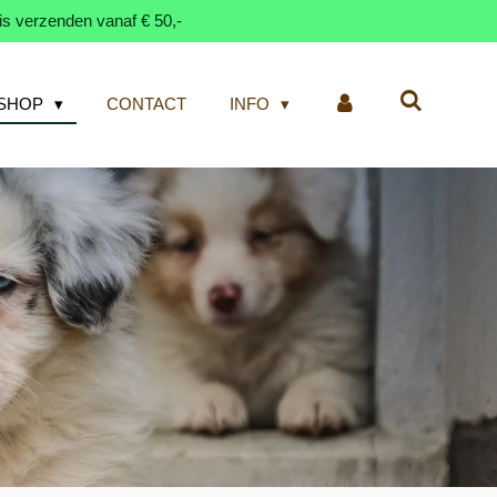
is verzenden vanaf € 50,-
SHOP
CONTACT
INFO