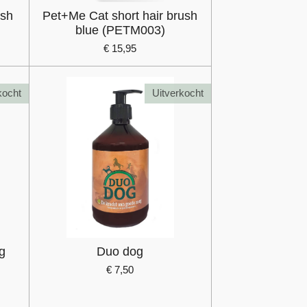
ush
Pet+Me Cat short hair brush
blue (PETM003)
€ 15,95
kocht
Uitverkocht
g
Duo dog
€ 7,50