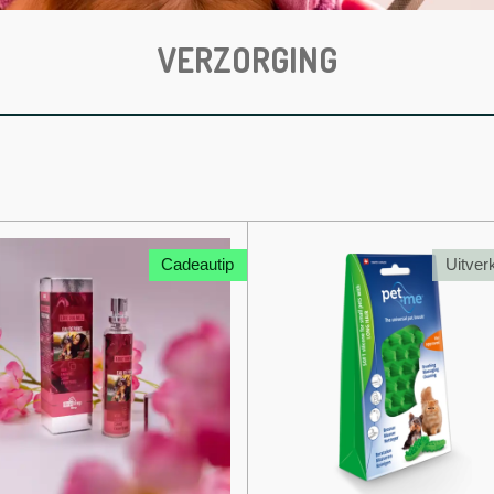
VERZORGING
Cadeautip
Uitver