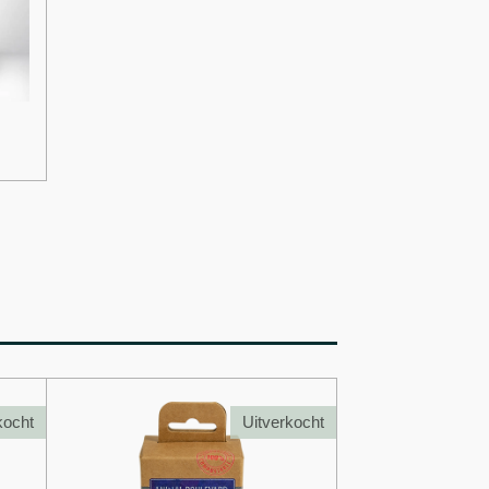
kocht
Uitverkocht