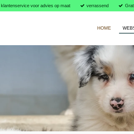
klantenservice voor advies op maat
verrassend
Grat
HOME
WEB