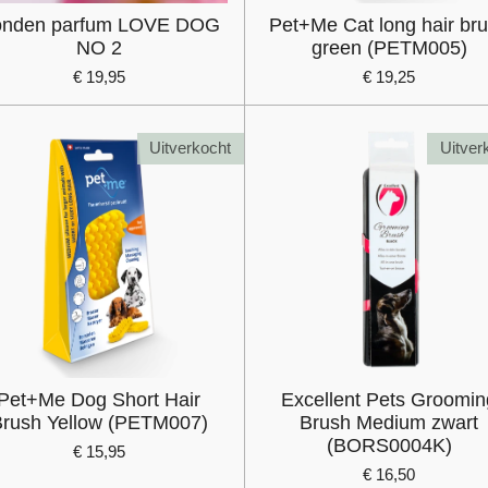
nden parfum LOVE DOG
Pet+Me Cat long hair br
NO 2
green (PETM005)
€ 19,95
€ 19,25
Uitverkocht
Uitver
Pet+Me Dog Short Hair
Excellent Pets Groomin
rush Yellow (PETM007)
Brush Medium zwart
(BORS0004K)
€ 15,95
€ 16,50