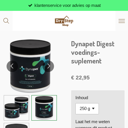
klantenservice voor advies op maat
Ga
direct
naar
de
hoofdinhoud
Dynapet Digest
voedings-
suplement
€ 22,95
Inhoud
Laat het me weten
wanneer dit product