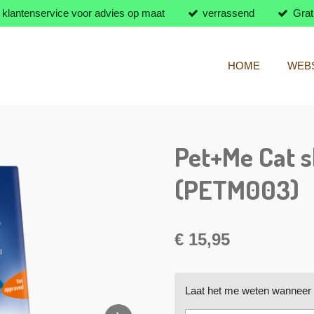
klantenservice voor advies op maat
verrassend
Grat
HOME
WEB
Pet+Me Cat s
(PETM003)
€ 15,95
Laat het me weten wanneer d