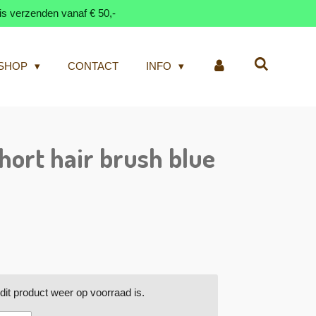
is verzenden vanaf € 50,-
SHOP
CONTACT
INFO
hort hair brush blue
it product weer op voorraad is.