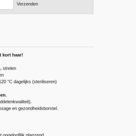
Verzenden
 kort haar!
 strelen
en
20 °C dagelijks (steriliseren)
en.
delenkwaliteit).
ssage en gezondheidsborstel.
t ongelooflijk glanzend