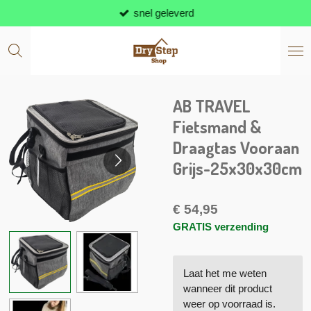
snel geleverd
Ga
direct
naar
de
hoofdinhoud
AB TRAVEL
Fietsmand &
Draagtas Vooraan
Grijs-25x30x30cm
€ 54,95
GRATIS verzending
Laat het me weten
wanneer dit product
weer op voorraad is.