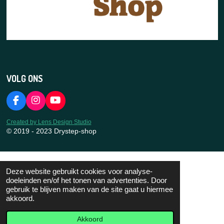
VOLG ONS
F
I
Y
a
n
o
c
s
u
Created by Lens Design Studio
e
t
T
© 2019 - 2023 Drystep-shop
b
a
u
o
g
b
o
r
e
k
a
Deze website gebruikt cookies voor analyse-
m
doeleinden en/of het tonen van advertenties. Door
gebruik te blijven maken van de site gaat u hiermee
akkoord.
Akkoord