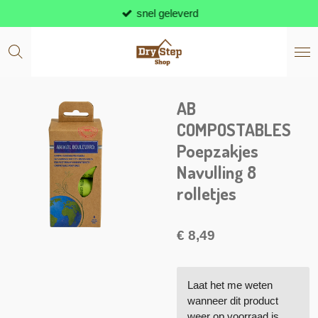
snel geleverd
Ga
direct
naar
de
hoofdinhoud
AB
COMPOSTABLES
Poepzakjes
Navulling 8
rolletjes
€ 8,49
Laat het me weten
wanneer dit product
weer op voorraad is.