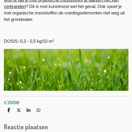
verbranden
? Dit is met kunstmest wel het geval. Ook spoel je
met organische meststoffen de voedingselementen niet weg uit
het grondwater.
DOSIS: 0,3 - 0,5 kg/10 m²
«
Vorige
D
D
S
D
e
e
h
e
l
e
a
l
Reactie plaatsen
e
l
r
e
n
e
n