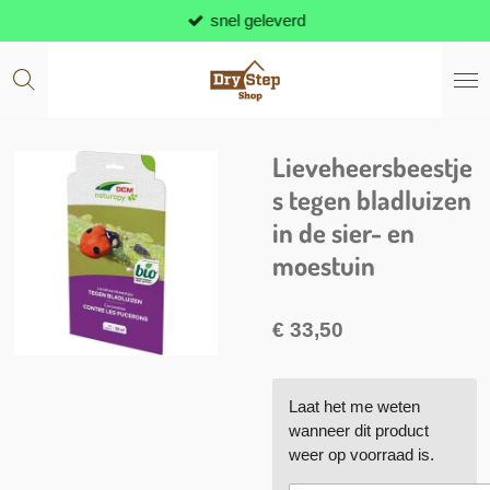
snel geleverd
Ga
direct
naar
de
hoofdinhoud
Lieveheersbeestje
s tegen bladluizen
in de sier- en
moestuin
€ 33,50
Laat het me weten
wanneer dit product
weer op voorraad is.