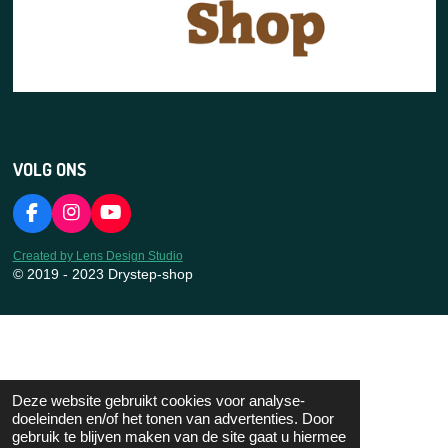
VOLG ONS
F
I
Y
a
n
o
c
s
u
Created by Lens Design Studio
e
t
T
© 2019 - 2023 Drystep-shop
b
a
u
o
g
b
o
r
e
k
a
m
Deze website gebruikt cookies voor analyse-
doeleinden en/of het tonen van advertenties. Door
gebruik te blijven maken van de site gaat u hiermee