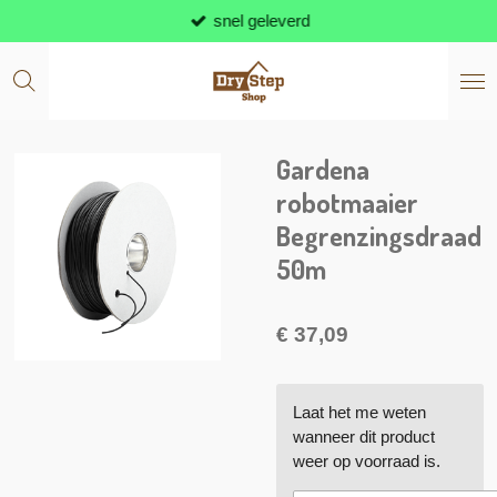
snel geleverd
Ga
direct
naar
de
hoofdinhoud
Gardena
robotmaaier
Begrenzingsdraad
50m
€ 37,09
Laat het me weten
wanneer dit product
weer op voorraad is.