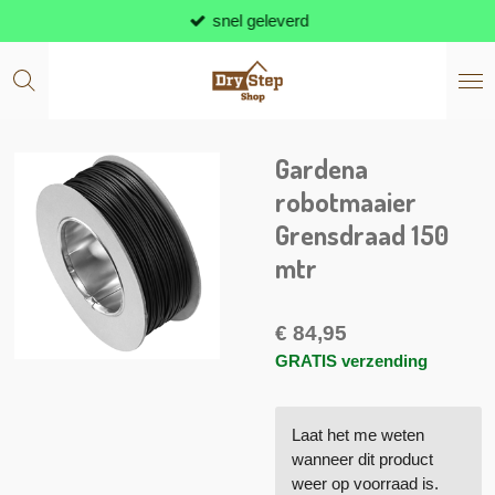
snel geleverd
Ga
direct
naar
de
hoofdinhoud
Gardena
robotmaaier
Grensdraad 150
mtr
€ 84,95
GRATIS verzending
Laat het me weten
wanneer dit product
weer op voorraad is.