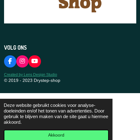
VOLG ONS
F
I
Y
a
n
o
c
s
u
Created by Lens Design Studio
e
t
T
© 2019 - 2023 Drystep-shop
b
a
u
o
g
b
o
r
e
k
a
Deze website gebruikt cookies voor analyse-
m
doeleinden en/of het tonen van advertenties. Door
gebruik te blijven maken van de site gaat u hiermee
akkoord.
Akkoord