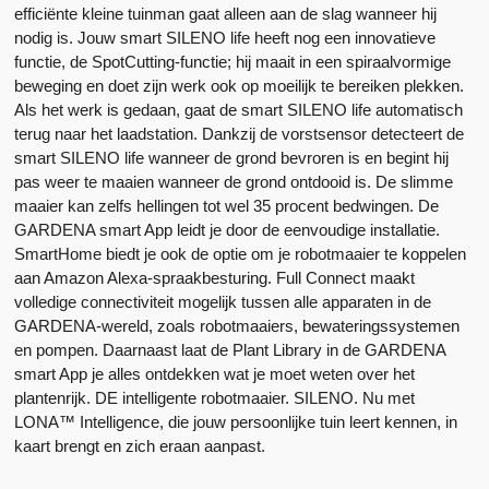
efficiënte kleine tuinman gaat alleen aan de slag wanneer hij
nodig is. Jouw smart SILENO life heeft nog een innovatieve
functie, de SpotCutting-functie; hij maait in een spiraalvormige
beweging en doet zijn werk ook op moeilijk te bereiken plekken.
Als het werk is gedaan, gaat de smart SILENO life automatisch
terug naar het laadstation. Dankzij de vorstsensor detecteert de
smart SILENO life wanneer de grond bevroren is en begint hij
pas weer te maaien wanneer de grond ontdooid is. De slimme
maaier kan zelfs hellingen tot wel 35 procent bedwingen. De
GARDENA smart App leidt je door de eenvoudige installatie.
SmartHome biedt je ook de optie om je robotmaaier te koppelen
aan Amazon Alexa-spraakbesturing. Full Connect maakt
volledige connectiviteit mogelijk tussen alle apparaten in de
GARDENA-wereld, zoals robotmaaiers, bewateringssystemen
en pompen. Daarnaast laat de Plant Library in de GARDENA
smart App je alles ontdekken wat je moet weten over het
plantenrijk. DE intelligente robotmaaier. SILENO. Nu met
LONA™ Intelligence, die jouw persoonlijke tuin leert kennen, in
kaart brengt en zich eraan aanpast.