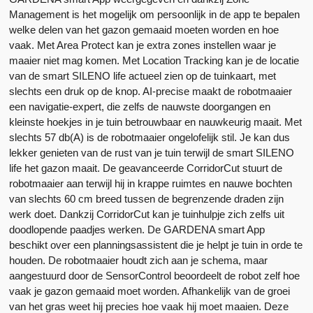
Management is het mogelijk om persoonlijk in de app te bepalen
welke delen van het gazon gemaaid moeten worden en hoe
vaak. Met Area Protect kan je extra zones instellen waar je
maaier niet mag komen. Met Location Tracking kan je de locatie
van de smart SILENO life actueel zien op de tuinkaart, met
slechts een druk op de knop. AI-precise maakt de robotmaaier
een navigatie-expert, die zelfs de nauwste doorgangen en
kleinste hoekjes in je tuin betrouwbaar en nauwkeurig maait. Met
slechts 57 db(A) is de robotmaaier ongelofelijk stil. Je kan dus
lekker genieten van de rust van je tuin terwijl de smart SILENO
life het gazon maait. De geavanceerde CorridorCut stuurt de
robotmaaier aan terwijl hij in krappe ruimtes en nauwe bochten
van slechts 60 cm breed tussen de begrenzende draden zijn
werk doet. Dankzij CorridorCut kan je tuinhulpje zich zelfs uit
doodlopende paadjes werken. De GARDENA smart App
beschikt over een planningsassistent die je helpt je tuin in orde te
houden. De robotmaaier houdt zich aan je schema, maar
aangestuurd door de SensorControl beoordeelt de robot zelf hoe
vaak je gazon gemaaid moet worden. Afhankelijk van de groei
van het gras weet hij precies hoe vaak hij moet maaien. Deze