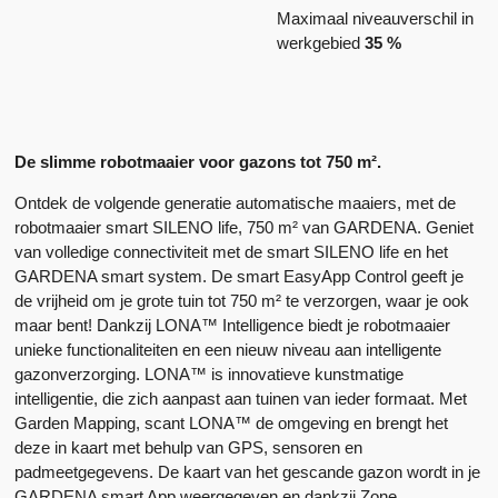
Maximaal niveauverschil in
werkgebied
35 %
De slimme robotmaaier voor gazons tot 750 m².
Ontdek de volgende generatie automatische maaiers, met de
robotmaaier smart SILENO life, 750 m² van GARDENA. Geniet
van volledige connectiviteit met de smart SILENO life en het
GARDENA smart system. De smart EasyApp Control geeft je
de vrijheid om je grote tuin tot 750 m² te verzorgen, waar je ook
maar bent! Dankzij LONA™ Intelligence biedt je robotmaaier
unieke functionaliteiten en een nieuw niveau aan intelligente
gazonverzorging. LONA™ is innovatieve kunstmatige
intelligentie, die zich aanpast aan tuinen van ieder formaat. Met
Garden Mapping, scant LONA™ de omgeving en brengt het
deze in kaart met behulp van GPS, sensoren en
padmeetgegevens. De kaart van het gescande gazon wordt in je
GARDENA smart App weergegeven en dankzij Zone