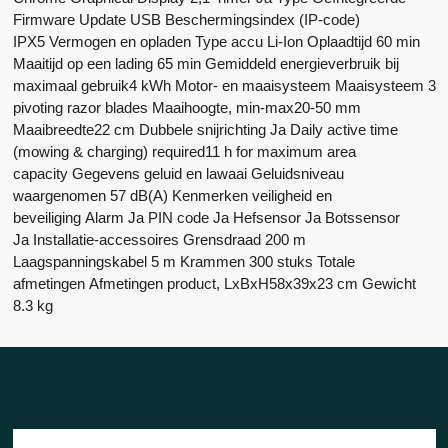
Firmware Update USB Beschermingsindex (IP-code)
IPX5
Vermogen en opladen
Type accu Li-Ion Oplaadtijd 60 min
Maaitijd op een lading 65 min Gemiddeld energieverbruik bij
maximaal gebruik4 kWh
Motor- en maaisysteem
Maaisysteem 3
pivoting razor blades Maaihoogte, min-max20-50 mm
Maaibreedte22 cm Dubbele snijrichting Ja Daily active time
(mowing & charging) required11 h for maximum area
capacity
Gegevens geluid en lawaai
Geluidsniveau
waargenomen 57 dB(A)
Kenmerken veiligheid en
beveiliging
Alarm Ja PIN code Ja Hefsensor Ja Botssensor
Ja
Installatie-accessoires
Grensdraad 200 m
Laagspanningskabel 5 m Krammen 300 stuks
Totale
afmetingen
Afmetingen product, LxBxH58x39x23 cm Gewicht
8.3 kg