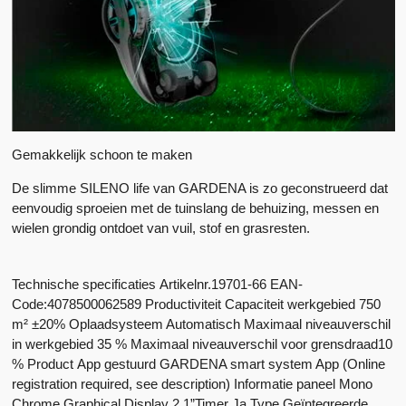
Gemakkelijk schoon te maken
De slimme SILENO life van GARDENA is zo geconstrueerd dat
eenvoudig sproeien met de tuinslang de behuizing, messen en
wielen grondig ontdoet van vuil, stof en grasresten.
Technische specificaties
Artikelnr.19701-66 EAN-
Code:4078500062589
Productiviteit
Capaciteit werkgebied 750
m² ±20% Oplaadsysteem Automatisch Maximaal niveauverschil
in werkgebied 35 % Maximaal niveauverschil voor grensdraad10
%
Product
App gestuurd GARDENA smart system App (Online
registration required, see description) Informatie paneel Mono
Chrome Graphical Display 2,1”Timer Ja Type Geïntegreerde