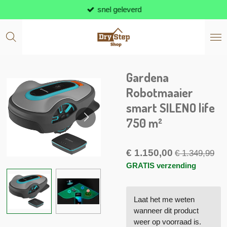
snel geleverd
Ga
direct
naar
de
hoofdinhoud
Gardena
Robotmaaier
smart SILENO life
750 m²
€ 1.150,00
€ 1.349,99
GRATIS verzending
Laat het me weten
wanneer dit product
weer op voorraad is.