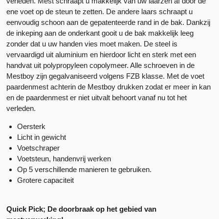
verleden. Mest schraapt u makkelijk van uw laarzen af door de
ene voet op de steun te zetten. De andere laars schraapt u
eenvoudig schoon aan de gepatenteerde rand in de bak. Dankzij
de inkeping aan de onderkant gooit u de bak makkelijk leeg
zonder dat u uw handen vies moet maken. De steel is
vervaardigd uit aluminium en hierdoor licht en sterk met een
handvat uit polypropyleen copolymeer. Alle schroeven in de
Mestboy zijn gegalvaniseerd volgens FZB klasse. Met de voet
paardenmest achterin de Mestboy drukken zodat er meer in kan
en de paardenmest er niet uitvalt behoort vanaf nu tot het
verleden.
Oersterk
Licht in gewicht
Voetschraper
Voetsteun, handenvrij werken
Op 5 verschillende manieren te gebruiken.
Grotere capaciteit
Quick Pick; De doorbraak op het gebied van