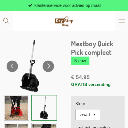
klantenservice voor advies op maat
Ga
direct
naar
de
hoofdinhoud
Mestboy Quick
Pick compleet
Nieuw
€ 54,95
GRATIS verzending
Kleur
Laat het me weten