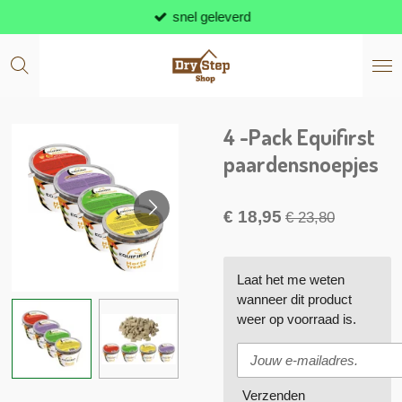
snel geleverd
Ga
direct
naar
de
hoofdinhoud
4 -Pack Equifirst
paardensnoepjes
€ 18,95
€ 23,80
Laat het me weten
wanneer dit product
weer op voorraad is.
Verzenden