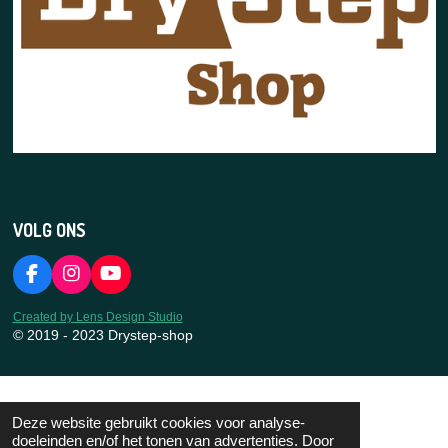
VOLG ONS
F
I
Y
a
n
o
c
s
u
Created by Lens Design Studio
e
t
T
© 2019 - 2023 Drystep-shop
b
a
u
o
g
b
o
r
e
k
a
Deze website gebruikt cookies voor analyse-
m
doeleinden en/of het tonen van advertenties. Door