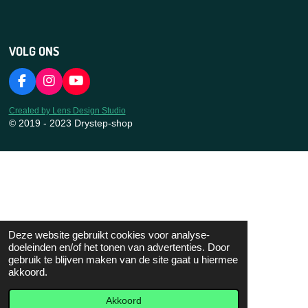
VOLG ONS
F
I
Y
a
n
o
c
s
u
Created by Lens Design Studio
e
t
T
© 2019 - 2023 Drystep-shop
b
a
u
o
g
b
o
r
e
k
a
m
Deze website gebruikt cookies voor analyse-
doeleinden en/of het tonen van advertenties. Door
gebruik te blijven maken van de site gaat u hiermee
akkoord.
Akkoord