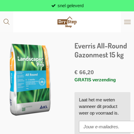
snel geleverd
Ga
direct
naar
de
hoofdinhoud
Everris All-Round
Gazonmest 15 kg
€ 66,20
GRATIS verzending
Laat het me weten
wanneer dit product
weer op voorraad is.