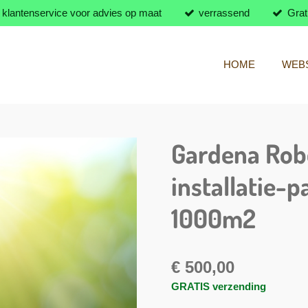
klantenservice voor advies op maat
verrassend
Grat
HOME
WEB
Gardena Rob
installatie-
1000m2
€ 500,00
GRATIS verzending