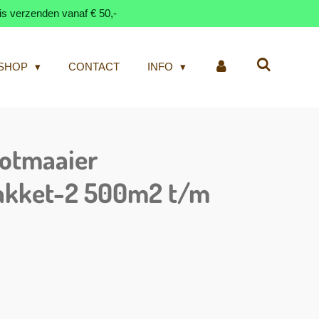
is verzenden vanaf € 50,-
SHOP
CONTACT
INFO
otmaaier
pakket-2 500m2 t/m