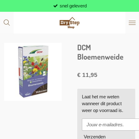
snel geleverd
Ga
direct
naar
de
hoofdinhoud
DCM
Bloemenweide
€ 11,95
Laat het me weten
wanneer dit product
weer op voorraad is.
Verzenden