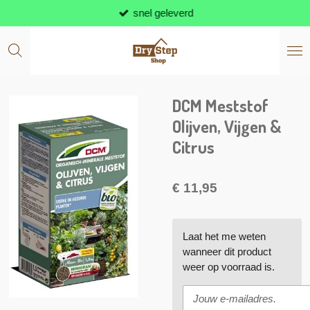
snel geleverd
Ga
direct
naar
de
hoofdinhoud
DCM Meststof
Olijven, Vijgen &
Citrus
€ 11,95
Laat het me weten
wanneer dit product
weer op voorraad is.