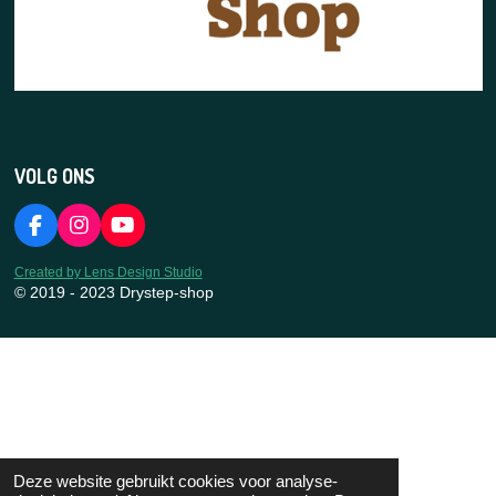
VOLG ONS
F
I
Y
a
n
o
c
s
u
Created by Lens Design Studio
e
t
T
© 2019 - 2023 Drystep-shop
b
a
u
o
g
b
o
r
e
k
a
m
Deze website gebruikt cookies voor analyse-