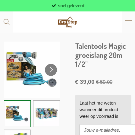
snel geleverd
Ga
direct
naar
de
hoofdinhoud
Talentools Magic
groeislang 20m
1/2"
€ 39,00
€ 59,00
Laat het me weten
wanneer dit product
weer op voorraad is.