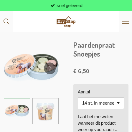
snel geleverd
Ga
direct
naar
de
hoofdinhoud
Paardenpraat
Snoepjes
€ 6,50
Aantal
Laat het me weten
wanneer dit product
weer op voorraad is.