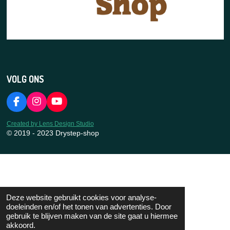
VOLG ONS
F
I
Y
a
n
o
c
s
u
Created by Lens Design Studio
e
t
T
© 2019 - 2023 Drystep-shop
b
a
u
o
g
b
o
r
e
k
a
m
Deze website gebruikt cookies voor analyse-
doeleinden en/of het tonen van advertenties. Door
gebruik te blijven maken van de site gaat u hiermee
akkoord.