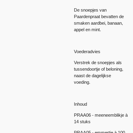
De snoepjes van
Paardenpraat bevatten de
smaken aardbei, banaan,
appel en mint.
Voederadvies
Verstrek de snoepjes als
tussendoortje of beloning,
naast de dagelijkse
voeding.
Inhoud
PRAA06 - meeneemblikje à
14 stuks
PRAA05 - emmertje à 100