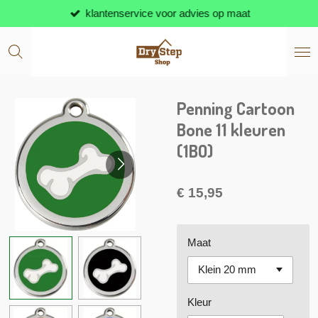
klantenservice voor advies op maat
Ga
direct
naar
de
hoofdinhoud
Penning Cartoon
Bone 11 kleuren
(1BO)
€ 15,95
Maat
Kleur