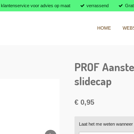
klantenservice voor advies op maat
verrassend
Grat
HOME
WEB
PROF Aanste
slidecap
€ 0,95
Laat het me weten wanneer d