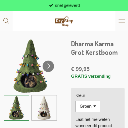
snel geleverd
Ga
direct
naar
de
hoofdinhoud
Dharma Karma
Grot Kerstboom
€ 99,95
GRATIS verzending
Kleur
Laat het me weten
wanneer dit product