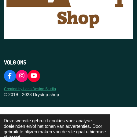
VOLG ONS
F
I
Y
a
n
o
c
s
u
Created by Lens Design Studio
e
t
T
© 2019 - 2023 Drystep-shop
b
a
u
o
g
b
o
r
e
k
a
Deze website gebruikt cookies voor analyse-
m
doeleinden en/of het tonen van advertenties. Door
gebruik te blijven maken van de site gaat u hiermee