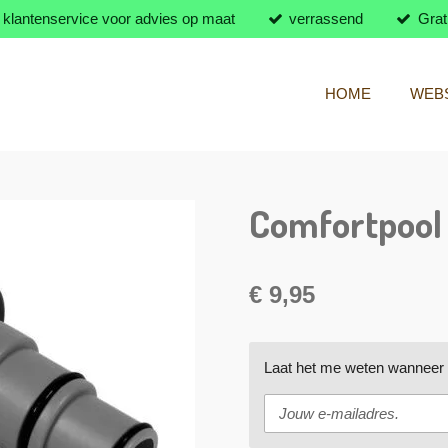
klantenservice voor advies op maat
verrassend
Grat
HOME
WEB
Comfortpool 
€ 9,95
Laat het me weten wanneer d