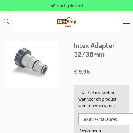
snel geleverd
Ga
direct
naar
de
hoofdinhoud
Intex Adapter
32/38mm
€ 9,95
Laat het me weten
wanneer dit product
weer op voorraad is.
Verzenden