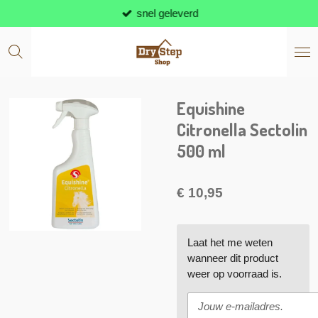
snel geleverd
Ga
direct
naar
de
hoofdinhoud
Equishine
Citronella Sectolin
500 ml
€ 10,95
Laat het me weten
wanneer dit product
weer op voorraad is.