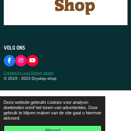
VOLG ONS
F
I
Y
a
n
o
c
s
u
Created by Lens Design Studio
e
t
T
© 2019 - 2023 Drystep-shop
b
a
u
o
g
b
o
r
e
k
a
Deze website gebruikt cookies voor analyse-
m
doeleinden en/of het tonen van advertenties. Door
gebruik te blijven maken van de site gaat u hiermee
akkoord.
Akkoord