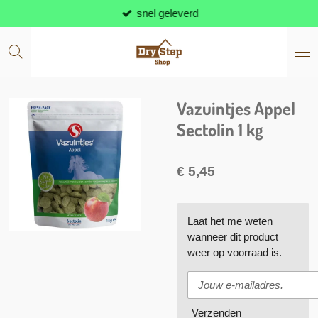
snel geleverd
Ga
direct
naar
de
hoofdinhoud
Vazuintjes Appel
Sectolin 1 kg
€ 5,45
Laat het me weten
wanneer dit product
weer op voorraad is.
Verzenden