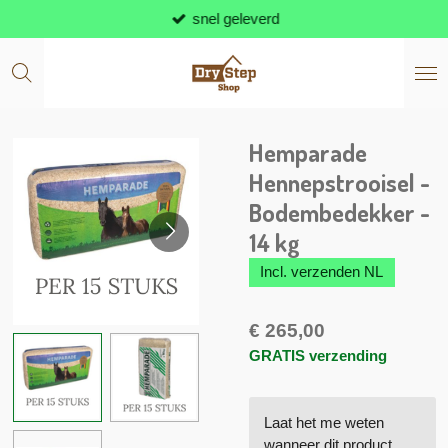
snel geleverd
Ga
direct
naar
de
hoofdinhoud
Hemparade
Hennepstrooisel -
Bodembedekker -
14 kg
Incl. verzenden NL
€ 265,00
GRATIS verzending
Laat het me weten
wanneer dit product